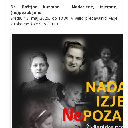
Dr. Boštjan Kuzman: Nadarjene, izjemne,
(ne)pozabljene
Sreda, 13. maj 2026, ob 13.30, v veliki predavalnici Višje
strokovne šole ŠCV (C110).