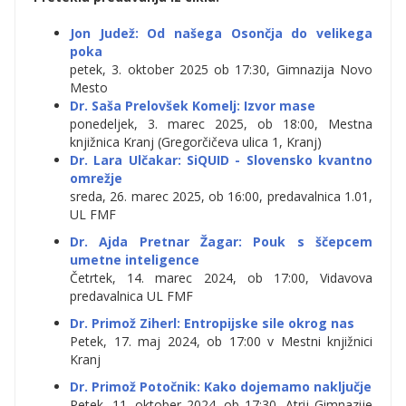
Jon Judež: Od našega Osončja do velikega
poka
petek, 3. oktober 2025 ob 17:30, Gimnazija Novo
Mesto
Dr. Saša Prelovšek Komelj: Izvor mase
ponedeljek, 3. marec 2025, ob 18:00, Mestna
knjižnica Kranj (Gregorčičeva ulica 1, Kranj)
Dr. Lara Ulčakar: SiQUID - Slovensko kvantno
omrežje
sreda, 26. marec 2025, ob 16:00, predavalnica 1.01,
UL FMF
Dr. Ajda Pretnar Žagar: Pouk s ščepcem
umetne inteligence
Četrtek, 14. marec 2024, ob 17:00, Vidavova
predavalnica UL FMF
Dr. Primož Ziherl: Entropijske sile okrog nas
Petek, 17. maj 2024, ob 17:00 v Mestni knjižnici
Kranj
Dr. Primož Potočnik: Kako dojemamo naključje
Petek, 11. oktober 2024, ob 17:30, Atrij Gimnazije