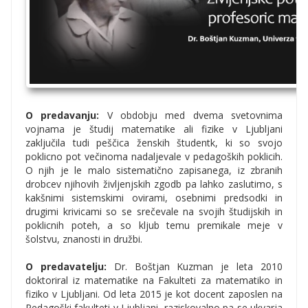
O predavanju:
V obdobju med dvema svetovnima
vojnama je študij matematike ali fizike v Ljubljani
zaključila tudi peščica ženskih študentk, ki so svojo
poklicno pot večinoma nadaljevale v pedagoških poklicih.
O njih je le malo sistematično zapisanega, iz zbranih
drobcev njihovih življenjskih zgodb pa lahko zaslutimo, s
kakšnimi sistemskimi ovirami, osebnimi predsodki in
drugimi krivicami so se srečevale na svojih študijskih in
poklicnih poteh, a so kljub temu premikale meje v
šolstvu, znanosti in družbi.
O predavatelju:
Dr. Boštjan Kuzman je leta 2010
doktoriral iz matematike na Fakulteti za matematiko in
fiziko v Ljubljani. Od leta 2015 je kot docent zaposlen na
Pedagoški fakulteti v Ljubljani, raziskovalno pa se ukvarja