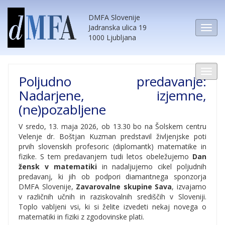
DMFA Slovenije
Jadranska ulica 19
1000 Ljubljana
Poljudno predavanje:
Nadarjene, izjemne,
(ne)pozabljene
V sredo, 13. maja 2026, ob 13.30 bo na Šolskem centru
Velenje dr. Boštjan Kuzman predstavil življenjske poti
prvih slovenskih profesoric (diplomantk) matematike in
fizike. S tem predavanjem tudi letos obeležujemo
Dan
žensk v matematiki
in nadaljujemo cikel poljudnih
predavanj, ki jih ob podpori diamantnega sponzorja
DMFA Slovenije,
Zavarovalne skupine Sava
, izvajamo
v različnih učnih in raziskovalnih središčih v Sloveniji.
Toplo vabljeni vsi, ki si želite izvedeti nekaj novega o
matematiki in fiziki z zgodovinske plati.