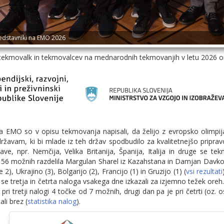
redstavniki na EMO 2026
 tekmovalk in tekmovalcev na mednarodnih tekmovanjih v letu 2026 
a EMO so v opisu tekmovanja napisali, da želijo z evropsko olimpi
državam, ki bi mlade iz teh držav spodbudilo za kvalitetnejšo prip
e, npr. Nemčija, Velika Britanija, Španija, Italija in druge se te
 56 možnih razdelila Margulan Sharel iz Kazahstana in Damjan Davko
2), Ukrajino (3), Bolgarijo (2), Francijo (1) in Gruzijo (1) (
vsi rezultati
se tretja in četrta naloga vsakega dne izkazali za izjemno težek oreh. 
ek pri tretji nalogi 4 točke od 7 možnih, drugi dan pa je pri četrti (o
ali brez (
statistika nalog
).