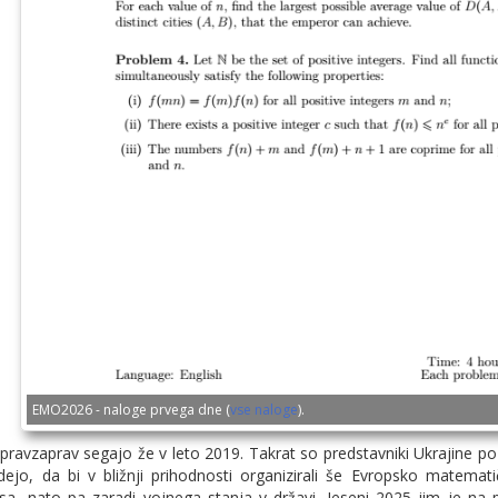
EMO2026 - naloge prvega dne (
vse naloge
).
ravzaprav segajo že v leto 2019. Takrat so predstavniki Ukrajine po
 idejo, da bi v bližnji prihodnosti organizirali še Evropsko matemat
sa, nato pa zaradi vojnega stanja v državi. Jeseni 2025 jim je na 