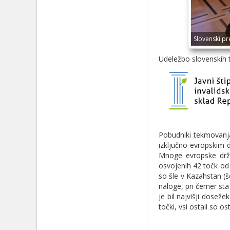
Slovenski p
Udeležbo slovenskih
Pobudniki tekmovanj
izključno evropskim 
Mnoge evropske držav
osvojenih 42 točk od
so šle v Kazahstan (še 
naloge, pri čemer sta 
je bil najvišji dosež
točki, vsi ostali so ost