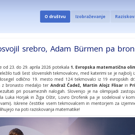
O društvu
Izobraževanje
Raziskov
osvojil srebro, Adam Bürmen pa bron
je od 23. do 29. aprila 2026 potekala
1. Evropska matematična oli
ežilo tudi šest slovenskih tekmovalcev, med katerimi se je najbolj 
osegel odlično 19. mesto med 124 tekmovalci iz 19 evropskih drža
n
z bronasto medaljo ter
Andraž Čadež, Martin Alojz Flisar
in
Pr
ezultati pri posameznih nalogah. Slovenijo je na olimpijadi zasto
 Luka Horjak in Žiga Oštir, Lovro Drofenik pa je sodeloval v komisi
vami). Iskrene čestitke vsem tekmovalcem in mentorjem za izjemne 
dihujejo na poti raziskovanja matematike!