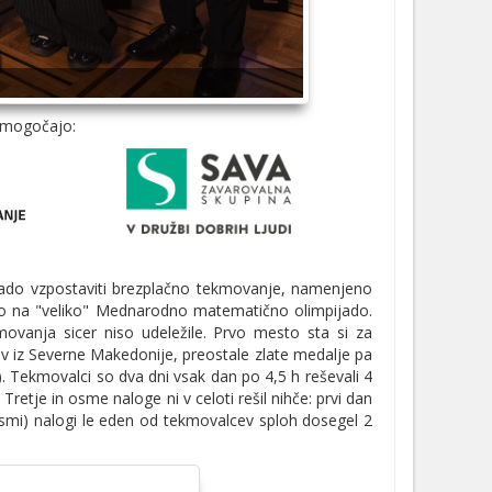
omogočajo:
jado vzpostaviti brezplačno tekmovanje, namenjeno
ravo na "veliko" Mednarodno matematično olimpijado.
kmovanja sicer niso udeležile. Prvo mesto sta si za
v iz Severne Makedonije, preostale zlate medalje pa
). Tekmovalci so dva dni vsak dan po 4,5 h reševali 4
Tretje in osme naloge ni v celoti rešil nihče: prvi dan
z. osmi) nalogi le eden od tekmovalcev sploh dosegel 2