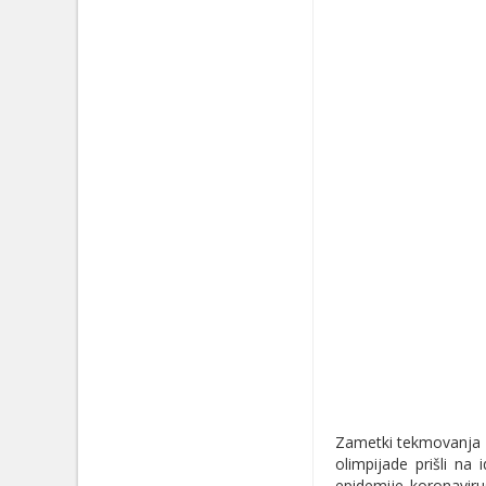
Zametki tekmovanja p
olimpijade prišli na
epidemije koronaviru