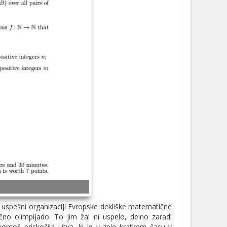
 uspešni organizaciji Evropske dekliške matematične
ično olimpijado. To jim žal ni uspelo, delno zaradi
pomoč priskočila Litva, ki je v zelo kratkem času v