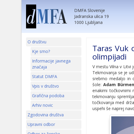
DMFA Slovenije
Jadranska ulica 19
1000 Ljubljana
O društvu
Taras Vuk 
Kje smo?
olimpijadi
Informacije javnega
V mestu Vilna v Litvi 
značaja
Tekmovanja se je udel
Statut DMFA
srebrno medaljo in d
šole:
Adam Bürme
Vpis v društvo
enakimi točkovnimi r
Grafična podoba
tekmovanju spremljala
točkovanja med drža
Arhiv novic
uspehi še naprej nav
Zgodovina društva
Upravni odbor
Odbor za ženske