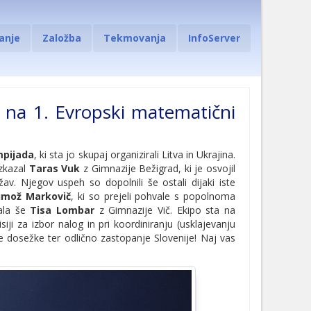
anje
Založba
Tekmovanja
InfoServer
 na 1. Evropski matematični
mpijada
, ki sta jo skupaj organizirali Litva in Ukrajina.
izkazal
Taras Vuk
z Gimnazije Bežigrad, ki je osvojil
v. Njegov uspeh so dopolnili še ostali dijaki iste
imož Markovič
, ki so prejeli pohvale s popolnoma
pala še
Tisa Lombar
z Gimnazije Vič. Ekipo sta na
ji za izbor nalog in pri koordiniranju (usklajevanju
dosežke ter odlično zastopanje Slovenije! Naj vas