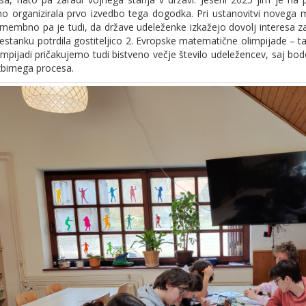
no organizirala prvo izvedbo tega dogodka. Pri ustanovitvi noveg
omembno pa je tudi, da države udeleženke izkažejo dovolj interesa za
sestanku potrdila gostiteljico 2. Evropske matematične olimpijade – ta 
mpijadi pričakujemo tudi bistveno večje število udeležencev, saj bod
izbirnega procesa.