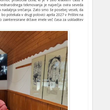
a mednarodnega tekmovanja je največja ovira seveda
 nadaljnja srečanja. Zato smo še posebej veseli, da
bo potekala v drugi polovici aprila 2027 v Prištini na
o zainteresirane države imele več časa za uskladitev