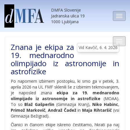
DMFA Slovenije
Jadranska ulica 19
1000 Ljubljana
Znana je ekipa za
Vid Kavčič, 6. 4. 2026
19. mednarodno
olimpijado iz astronomije in
astrofizike
Po napornem izbirnem postopku, ki smo ga v petek, 3.
aprila 2026 na UL FMF sklenili še z izbirnim tekmovanjem,
je naposled znana
ekipa za 19. mednarodno
olimpijado iz astronomije in astrofizike
(MOAA).
To so
Blaž Gašperlin
(Gimnazija Kranj),
Niko Habinc
,
Primož Markovič
,
Andraž Čadež
in
Maja Rihtaršič
(vsi
Gimnazija Bežigrad).
Članici in članom ekipe iskreno čestitamo, hkrati pa naj