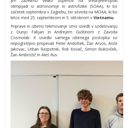
jim zaželimo veliko uspehov na Srednjeevropski
olimpijadi iz astronomije in astrofizike (SOAA), ki bo
začetek septembra v Zagrebu, ter seveda na MOAA, ki bo
letos med 25. septembrom in 5. oktobrom v
Vietnamu
.
Priprave in izbirno tekmovanje smo izvedli v sodelovanju
z Dunjo Fabjan in Andrejem Guštinom z Zavoda
Cosmolab. K izvedbi samega izbirnega postopka so
nepogrešljivo prispevali Peter Andolšek, Žan Arsov, Anže
Jakovac, Urban Razpotnik, Rok Kovač, Simon Bukovšek,
Žan Ambrožič in Aleš Rus.