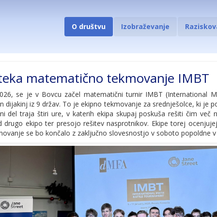
O društvu
Izobraževanje
Raziskov
teka matematično tekmovanje IMBT
 2026, se je v Bovcu začel matematični turnir IMBT (International
in dijakinj iz 9 držav. To je ekipno tekmovanje za srednješolce, ki je
ni del traja štiri ure, v katerih ekipa skupaj poskuša rešiti čim več 
drugo ekipo ter presojo rešitev nasprotnikov. Ekipe torej ocenjujejo
movanje se bo končalo z zaključno slovesnostjo v soboto popoldne v