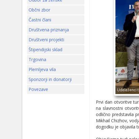
Občni zbor
Častni člani
Društvena priznanja
Društveni projekti
Štipendijski sklad
Trgovina
Plemljeva vila
Sponzorji in donatorji
Povezave
Udeleženci t
Prvi dan otvoritve tu
na slavnostni otvorit
odlično predstavila p
Mikhail Chizhov, vodj
dogodku je objavila 