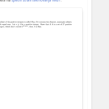
jdete na
spletni strani tekmovanja IMBT
.