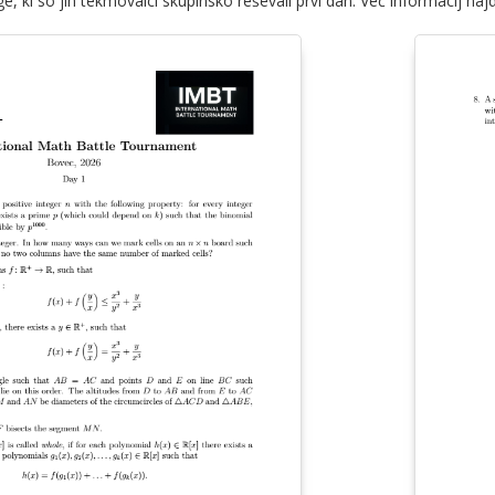
e, ki so jih tekmovalci skupinsko reševali prvi dan. Več informacij na