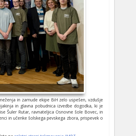
a sneženja in zamude ekipe BiH zelo uspešen, vzdušje
dijakinja in glavna pobudnica izvedbe dogodka, ki je
ise Šuler Rutar, ravnateljica Osnovne šole Bovec, in
čenci in učenke šolskega pevskega zbora, prispevek o