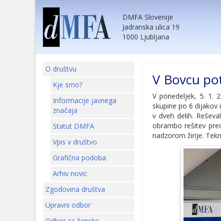
DMFA Slovenije
Jadranska ulica 19
1000 Ljubljana
O društvu
V Bovcu po
Kje smo?
V ponedeljek, 5. 1.
Informacije javnega
skupine po 6 dijakov 
značaja
v dveh delih. Reševal
obrambo rešitev pred 
Statut DMFA
nadzorom žirije. Tek
Vpis v društvo
Grafična podoba
Arhiv novic
Zgodovina društva
Upravni odbor
Odbor za ženske