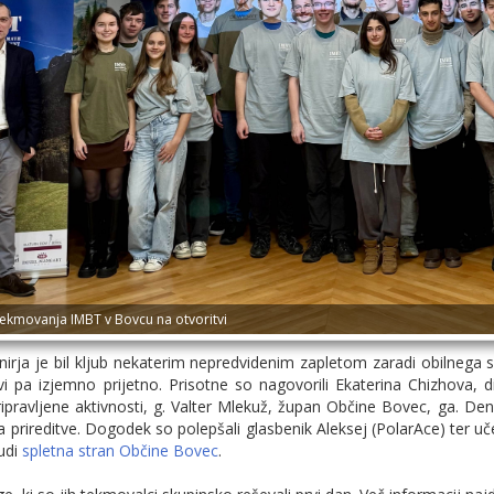
ekmovanja IMBT v Bovcu na otvoritvi
rnirja je bil kljub nekaterim nepredvidenim zapletom zaradi obilneg
vi pa izjemno prijetno. Prisotne so nagovorili Ekaterina Chizhova, 
ripravljene aktivnosti, g. Valter Mlekuž, župan Občine Bovec, ga. Den
a prireditve. Dogodek so polepšali glasbenik Aleksej (PolarAce) ter u
tudi
spletna stran Občine Bovec
.