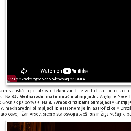
Video s kratko zgodovino tekmovanj pri DMFA.
vnih statističnih podatkov o tekmovanjih je voditeljica spomnila na 
tu. Na
65. Mednarodni matematični olimpijadi
v Angliji je Nace 
ves Gošnjak pa pohvale. Na
8. Evropski fizikalni olimpijadi
v Gruziji j
17. mednarodni olimpijadi iz astronomije in astrofizike
v Brazil
lato osvojil Žan Arsov, srebro sta osvojila Aleš Rus in Žiga Vučajnk, p