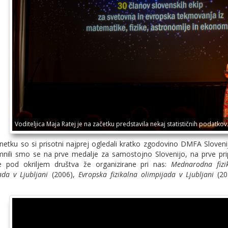
Voditeljica Maja Ratej je na začetku predstavila nekaj statističnih podatkov
tku so si prisotni najprej ogledali kratko zgodovino DMFA Sloveni
nili smo se na prve medalje za samostojno Slovenijo, na prve pri
le pod okriljem društva že organizirane pri nas:
Mednarodna fizi
da v Ljubljani
(2006),
Evropska fizikalna olimpijada v Ljubljani
(20