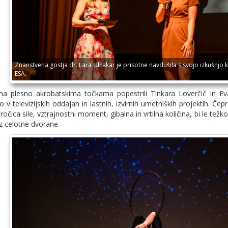
Znanstvena gostja dr. Lara Ulčakar je prisotne navdušila s svojo izkušnjo 
ESA.
ma plesno akrobatskima točkama popestrili Tinkara Loverčič in Eva
 v televizijskih oddajah in lastnih, izvirnih umetniških projektih. Če
očica sile, vztrajnostni moment, gibalna in vrtilna količina, bi le tež
 celotne dvorane.