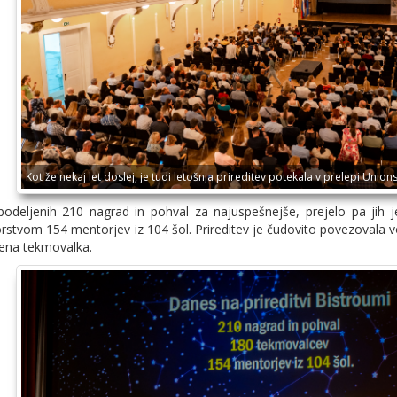
Kot že nekaj let doslej, je tudi letošnja prireditev potekala v prelepi Union
o podeljenih 210 nagrad in pohval za najuspešnejše, prejelo pa jih 
orstvom 154 mentorjev iz 104 šol. Prireditev je čudovito povezovala v
ena tekmovalka.