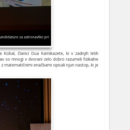
kandidature za astronavtko pri
 Kobal, članici Dua Kamikazete, ki v zadnjih letih
prav so mnogi v dvorani zelo dobro razumeli fizikalne
ko z matematičnimi enačbami opisali njun nastop, ki je