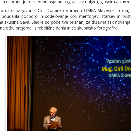
 in dvorana je te izjemne uspehe nagradila z dolgim, glasnim aplavz
sta nato nagovorila Ciril Dominko v imenu DMFA Slovenije in mag.
a poudarila podporo in sodelovanje šol, mentorjev, staršev in prist
 skupina Sava. Sledile so podelitve priznanj za državna tekmovanja 
na odru prejemali simbolična darila in se skupinsko fotografirali.