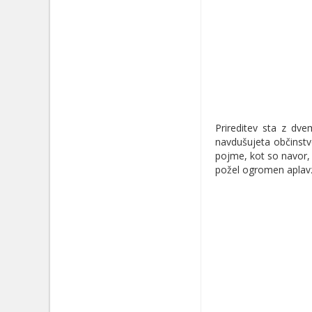
Prireditev sta z dve
navdušujeta občinstvo
pojme, kot so navor, r
požel ogromen aplavz