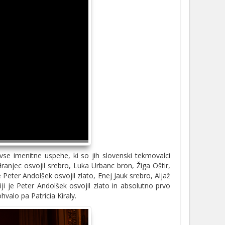
vse imenitne uspehe, ki so jih slovenski tekmovalci
Hranjec osvojil srebro, Luka Urbanc bron, Žiga Oštir,
e Peter Andolšek osvojil zlato, Enej Jauk srebro, Aljaž
iji je Peter Andolšek osvojil zlato in absolutno prvo
ohvalo pa Patricia Kiraly.