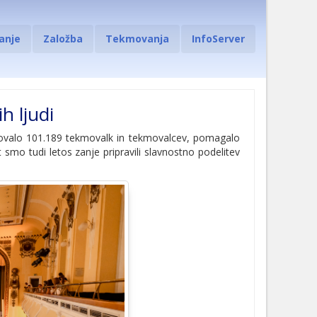
anje
Založba
Tekmovanja
InfoServer
h ljudi
elovalo 101.189 tekmovalk in tekmovalcev, pomagalo
t smo tudi letos zanje pripravili slavnostno podelitev