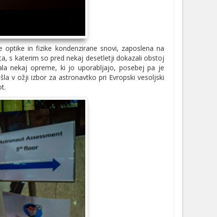
e optike in fizike kondenzirane snovi, zaposlena na
, s katerim so pred nekaj desetletji dokazali obstoj
sala nekaj opreme, ki jo uporabljajo, posebej pa je
šla v ožji izbor za astronavtko pri Evropski vesoljski
t.