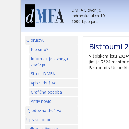
DMFA Slovenije
Jadranska ulica 19
1000 Ljubljana
O društvu
Bistroumi 2
Kje smo?
V šolskem letu 2024/
Informacije javnega
jim je 7624 mentorjev
značaja
Bistroumi v Unionski d
Statut DMFA
Vpis v društvo
Grafična podoba
Arhiv novic
Zgodovina društva
Upravni odbor
Odbor za ženske