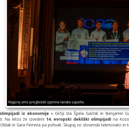
Najprej smo pregledali izjemne lanske uspehe.
olimpijadi iz ekonomije
v Grčiji sta Špela Gačnik in Benjamin Gaš
ti. Na letos že izvedeni
14. evropski dekliški olimpijadi
na Kosovu
 Oblak in Sara Ferreira pa pohvali. Skupaj so slovenski tekmovalci in 