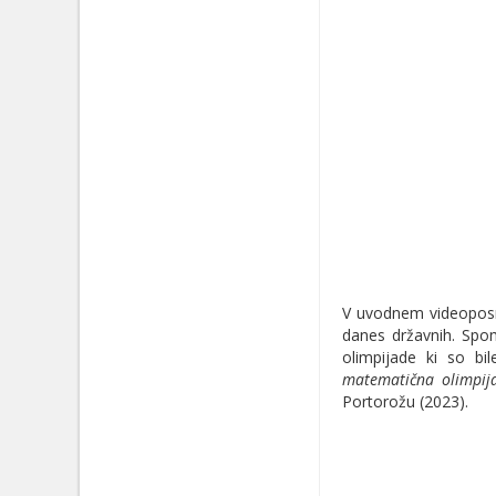
V uvodnem videoposne
danes državnih. Spom
olimpijade ki so bi
matematična olimpija
Portorožu (2023).