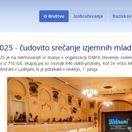
O društvu
Izobraževanje
Raziskov
025 - čudovito srečanje izjemnih mladi
25 je na tekmovanjih iz znanja v organizaciji DMFA Slovenije sod
 iz 710 šol, skupaj pa so osvojili 840 zlatih priznanj. Kot že vrsto le
vorani v Ljubljani, ki je potekala v nedeljo, 1. junija.