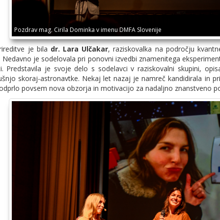
Pozdrav mag. Cirila Dominka v imenu DMFA Slovenije
ireditve je bila
dr. Lara Ulčakar
, raziskovalka na področju kvantn
n. Nedavno je sodelovala pri ponovni izvedbi znamenitega eksperimenta
i. Predstavila je svoje delo s sodelavci v raziskovalni skupini, opi
ušnjo skoraj-astronavtke. Nekaj let nazaj je namreč kandidirala in pri
je odprlo povsem nova obzorja in motivacijo za nadaljno znanstveno po