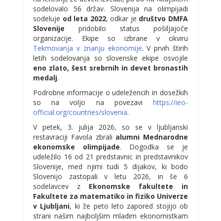
sodelovalo 56 držav. Slovenija na olimpijadi
sodeluje
od leta 2022
, odkar je
društvo DMFA
Slovenije
pridobilo status pošiljajoče
organizacije. Ekipe so izbrane v okviru
Tekmovanja v znanju ekonomije
. V prvih štirih
letih sodelovanja so slovenske ekipe osvojile
eno zlato, šest srebrnih in devet bronastih
medalj
.
Podrobne informacije o udeležencih in dosežkih
so na voljo na povezavi
https://ieo-
official.org/countries/slovenia
.
V petek, 3. julija 2026, so se v ljubljanski
restavraciji Favola zbrali
alumni Mednarodne
ekonomske olimpijade
. Dogodka se je
udeležilo 16 od 21 predstavnic in predstavnikov
Slovenije, med njimi tudi 5 dijakov, ki bodo
Slovenijo zastopali v letu 2026, in še 6
sodelavcev z
Ekonomske fakultete in
Fakultete za matematiko in fiziko Univerze
v Ljubljani
, ki že peto leto zapored stojijo ob
strani našim najboljšim mladim ekonomistkam