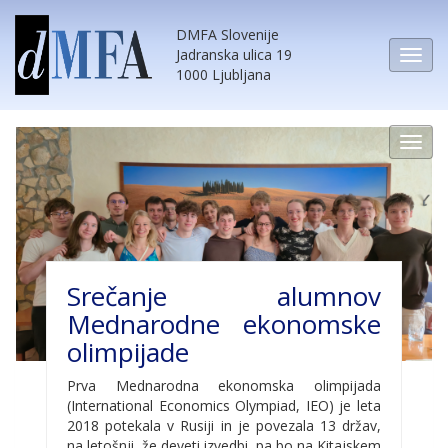
DMFA Slovenije
Jadranska ulica 19
1000 Ljubljana
Srečanje alumnov
Mednarodne ekonomske
olimpijade
Prva Mednarodna ekonomska olimpijada
(International Economics Olympiad, IEO) je leta
2018 potekala v Rusiji in je povezala 13 držav,
na letošnji, že deveti izvedbi, pa bo na Kitajskem