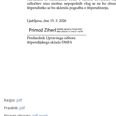
Razpis:
pdf
Pravilnik:
pdf
Prijavni obrazec:
pdf
word