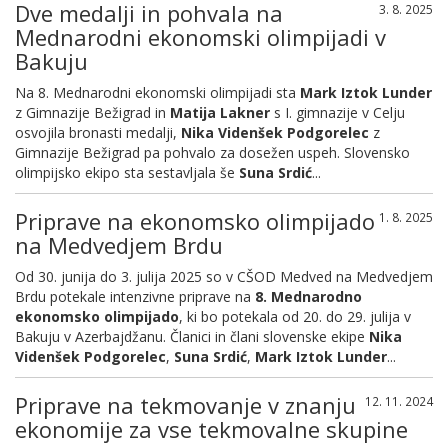
Dve medalji in pohvala na
3. 8. 2025
Mednarodni ekonomski olimpijadi v
Bakuju
Na 8. Mednarodni ekonomski olimpijadi sta
Mark Iztok Lunder
z Gimnazije Bežigrad in
Matija Lakner
s I. gimnazije v Celju
osvojila bronasti medalji,
Nika Videnšek Podgorelec
z
Gimnazije Bežigrad pa pohvalo za dosežen uspeh. Slovensko
olimpijsko ekipo sta sestavljala še
Suna Srdić
...
Priprave na ekonomsko olimpijado
1. 8. 2025
na Medvedjem Brdu
Od 30. junija do 3. julija 2025 so v CŠOD Medved na Medvedjem
Brdu potekale intenzivne priprave na
8. Mednarodno
ekonomsko olimpijado
, ki bo potekala od 20. do 29. julija v
Bakuju v Azerbajdžanu. Članici in člani slovenske ekipe
Nika
Videnšek Podgorelec
,
Suna Srdić
,
Mark Iztok Lunder
...
Priprave na tekmovanje v znanju
12. 11. 2024
ekonomije za vse tekmovalne skupine