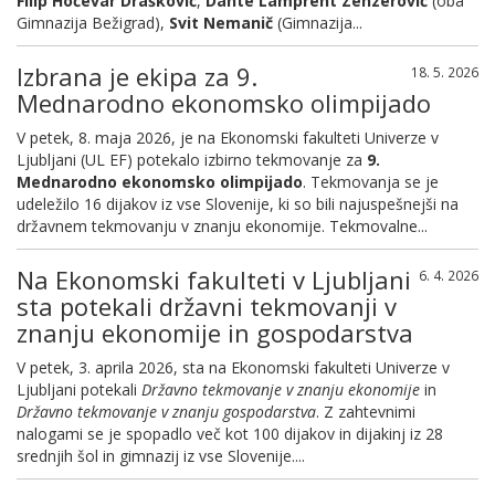
Filip Hočevar Draškovič
,
Dante Lampreht Zenzerović
(oba
Gimnazija Bežigrad),
Svit Nemanič
(Gimnazija...
Izbrana je ekipa za 9.
18. 5. 2026
Mednarodno ekonomsko olimpijado
V petek, 8. maja 2026, je na Ekonomski fakulteti Univerze v
Ljubljani (UL EF) potekalo izbirno tekmovanje za
9.
Mednarodno ekonomsko olimpijado
. Tekmovanja se je
udeležilo 16 dijakov iz vse Slovenije, ki so bili najuspešnejši na
državnem tekmovanju v znanju ekonomije. Tekmovalne...
Na Ekonomski fakulteti v Ljubljani
6. 4. 2026
sta potekali državni tekmovanji v
znanju ekonomije in gospodarstva
V petek, 3. aprila 2026, sta na Ekonomski fakulteti Univerze v
Ljubljani potekali
Državno tekmovanje v znanju ekonomije
in
Državno tekmovanje v znanju gospodarstva
. Z zahtevnimi
nalogami se je spopadlo več kot 100 dijakov in dijakinj iz 28
srednjih šol in gimnazij iz vse Slovenije....