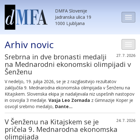
DMFA Slovenije
Jadranska ulica 19
1000 Ljubljana
Arhiv novic
Srebrna in dve bronasti medalji
27. 7. 2026
na Mednarodni ekonomski olimpijadi v
Šenženu
V nedeljo, 19. julija 2026, se je z razglasitvijo rezultatov
zaključila 9. Mednarodna ekonomska olimpijada v Šenženu na
Kitajskem. Slovenska ekipa je nadaljevala niz uspešnih nastopov
in osvojila 3 medalje.
Vasja Leo Zornada
z Gimnazije Koper je
osvojil srebrno medaljo,
Dante...
V Šenženu na Kitajskem se je
24. 7. 2026
pričela 9. Mednarodna ekonomska
olimpijada