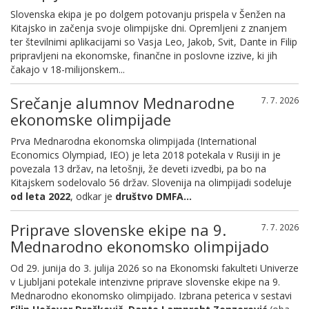
Slovenska ekipa je po dolgem potovanju prispela v Šenžen na
Kitajsko in začenja svoje olimpijske dni. Opremljeni z znanjem
ter številnimi aplikacijami so Vasja Leo, Jakob, Svit, Dante in Filip
pripravljeni na ekonomske, finančne in poslovne izzive, ki jih
čakajo v 18-milijonskem...
Srečanje alumnov Mednarodne
7. 7. 2026
ekonomske olimpijade
Prva Mednarodna ekonomska olimpijada (International
Economics Olympiad, IEO) je leta 2018 potekala v Rusiji in je
povezala 13 držav, na letošnji, že deveti izvedbi, pa bo na
Kitajskem sodelovalo 56 držav. Slovenija na olimpijadi sodeluje
od leta 2022
, odkar je
društvo DMFA...
Priprave slovenske ekipe na 9.
7. 7. 2026
Mednarodno ekonomsko olimpijado
Od 29. junija do 3. julija 2026 so na Ekonomski fakulteti Univerze
v Ljubljani potekale intenzivne priprave slovenske ekipe na 9.
Mednarodno ekonomsko olimpijado. Izbrana peterica v sestavi