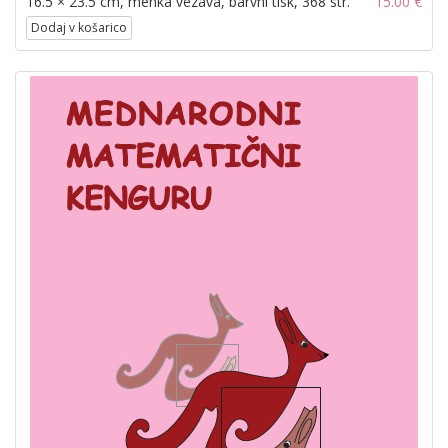
16.5 × 23.5 cm, mehka vezava, barvni tisk, 368 str.
15.00 €
Dodaj v košarico