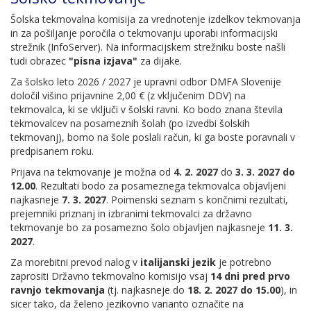
Šolska tekmovalna komisija za vrednotenje izdelkov tekmovanja
in za pošiljanje poročila o tekmovanju uporabi informacijski
strežnik (InfoServer). Na informacijskem strežniku boste našli
tudi obrazec
"pisna izjava"
za dijake.
Za šolsko leto 2026 / 2027 je upravni odbor DMFA Slovenije
določil višino prijavnine 2,00 € (z vključenim DDV) na
tekmovalca, ki se vključi v šolski ravni. Ko bodo znana števila
tekmovalcev na posameznih šolah (po izvedbi šolskih
tekmovanj), bomo na šole poslali račun, ki ga boste poravnali v
predpisanem roku.
Prijava na tekmovanje je možna od
4. 2. 2027
do
3. 3. 2027 do
12.00
. Rezultati bodo za posameznega tekmovalca objavljeni
najkasneje
7. 3. 2027
. Poimenski seznam s končnimi rezultati,
prejemniki priznanj in izbranimi tekmovalci za državno
tekmovanje bo za posamezno šolo objavljen najkasneje
11. 3.
2027
.
Za morebitni prevod nalog v
italijanski jezik
je potrebno
zaprositi Državno tekmovalno komisijo vsaj
14 dni pred prvo
ravnjo tekmovanja
(tj. najkasneje do
18. 2. 2027 do 15.00
), in
sicer tako, da želeno jezikovno varianto označite na