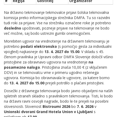
#
Regija
Gostitelj
Organizator
Na državno tekmovanje tekmovalce prijavi šolska tekmovalna
komisija preko informacijskega strežnika DMFA. Tu so razvidni
tudi roki za prijave. Vse na strežniku označene roke je potrebno
dosledno
upoštevati, pozneje prijave na tekmovanje ne bodo
več možne, saj bodo ustrezni gumbi onemogočeni.
Morebiten ugovor na vrednotenje na državnem tekmovanju je
potrebno
podati elektronsko
(s pomočjo gesla za individualni
vpogled) najkasneje do
13. 4. 2027 do 15.00
. V skladu s 45.
členom pravilnika je Upravni odbor DMFA Slovenije določil višino
pristojbine za obravnavo ugovora na vrednotenje
na
posamezno nalogo
. Pristojbina znaša 10,00 € (z vključenim
DDV) in se tekmovalcu vrne v primeru ugodno rešenega
ugovora. Komisija bo obravnavala le ugovore, za katere bomo
do
13. 4. 2027 do 15.00
prejeli potrdilo o plačani pristojbini.
Dosežki z državnega tekmovanja bodo javno objavljeni na naših
spletnih straneh skladno s pravilnikom tekmovanja. Tisti, ki bodo
na državni ravni osvojili nagrade, bodo le-te prejeli na posebni
slovesnosti. Slovenost
Bistroumi 2026
bo
7. 6. 2026
v
Unionski dvorani Grand Hotela Union v Ljubljani
s
pričetkom ob
17.00
.