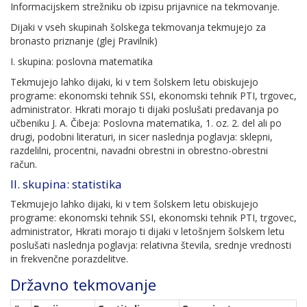
Informacijskem strežniku ob izpisu prijavnice na tekmovanje.
Dijaki v vseh skupinah šolskega tekmovanja tekmujejo za
bronasto priznanje (glej Pravilnik)
I. skupina: poslovna matematika
Tekmujejo lahko dijaki, ki v tem šolskem letu obiskujejo
programe: ekonomski tehnik SSI, ekonomski tehnik PTI, trgovec,
administrator. Hkrati morajo ti dijaki poslušati predavanja po
učbeniku J. A. Čibeja: Poslovna matematika, 1. oz. 2. del ali po
drugi, podobni literaturi, in sicer naslednja poglavja: sklepni,
razdelilni, procentni, navadni obrestni in obrestno-obrestni
račun.
II. skupina: statistika
Tekmujejo lahko dijaki, ki v tem šolskem letu obiskujejo
programe: ekonomski tehnik SSI, ekonomski tehnik PTI, trgovec,
administrator, Hkrati morajo ti dijaki v letošnjem šolskem letu
poslušati naslednja poglavja: relativna števila, srednje vrednosti
in frekvenčne porazdelitve.
Državno tekmovanje