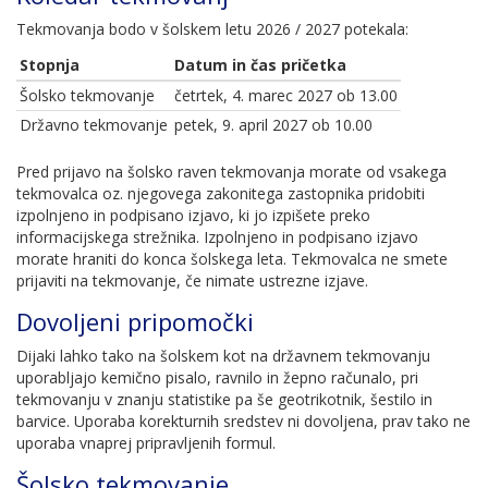
Tekmovanja bodo v šolskem letu 2026 / 2027 potekala:
Stopnja
Datum in čas pričetka
Šolsko tekmovanje
četrtek, 4. marec 2027 ob 13.00
Državno tekmovanje
petek, 9. april 2027 ob 10.00
Pred prijavo na šolsko raven tekmovanja morate od vsakega
tekmovalca oz. njegovega zakonitega zastopnika pridobiti
izpolnjeno in podpisano izjavo, ki jo izpišete preko
informacijskega strežnika. Izpolnjeno in podpisano izjavo
morate hraniti do konca šolskega leta. Tekmovalca ne smete
prijaviti na tekmovanje, če nimate ustrezne izjave.
Dovoljeni pripomočki
Dijaki lahko tako na šolskem kot na državnem tekmovanju
uporabljajo kemično pisalo, ravnilo in žepno računalo, pri
tekmovanju v znanju statistike pa še geotrikotnik, šestilo in
barvice. Uporaba korekturnih sredstev ni dovoljena, prav tako ne
uporaba vnaprej pripravljenih formul.
Šolsko tekmovanje