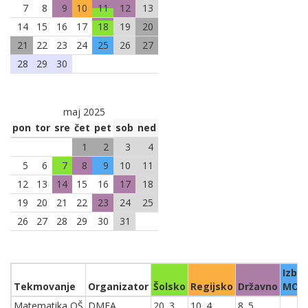
7
8
9
10
11
12
13
14
15
16
17
18
19
20
21
22
23
24
25
26
27
28
29
30
maj 2025
pon
tor
sre
čet
pet
sob
ned
1
2
3
4
5
6
7
8
9
10
11
12
13
14
15
16
17
18
19
20
21
22
23
24
25
26
27
28
29
30
31
Izbir
Tekmovanje
Organizator
Šolsko
Regijsko
Državno
MO
Matematika OŠ
DMFA
20. 3.
10. 4.
8. 5.