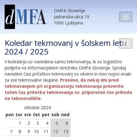
DMFA Slovenije
Jadranska ulica 19
1000 Ljubljana
Koledar tekmovanj v šolskem letu
2024 / 2025
V koledarju so navedena samo tekmovanja, ki so logistično
podprta na Informacijskem strežniku DMFA Slovenije. Spodaj
navedeni časi pričetkov tekmovanj so okvirni in niso nujno enaki
za vse tekmovalne skupine.
Prosimo, da nekaj dni pred
tekmovanjem pri organizatorju tekmovanja preverite
točen čas pričetka tekmovanja oz. priporočen čas prihoda
na tekmovališče.
oktober 2024
pon
tor
sre
čet
pet
sob
ned
1
2
3
4
5
6
7
8
9
10
11
12
13