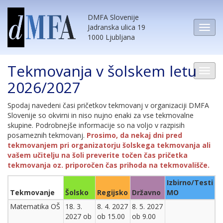
DMFA Slovenije
Jadranska ulica 19
1000 Ljubljana
Tekmovanja v šolskem letu
2026/2027
Spodaj navedeni časi pričetkov tekmovanj v organizaciji DMFA
Slovenije so okvirni in niso nujno enaki za vse tekmovalne
skupine. Podrobnejše informacije so na voljo v razpisih
posameznih tekmovanj.
Prosimo, da nekaj dni pred
tekmovanjem pri organizatorju šolskega tekmovanja ali
vašem učitelju na šoli preverite točen čas pričetka
tekmovanja oz. priporočen čas prihoda na tekmovališče.
Izbirno/Testi
Tekmovanje
Šolsko
Regijsko
Državno
MO
Matematika OŠ
18. 3.
8. 4. 2027
8. 5. 2027
2027 ob
ob 15.00
ob 9.00