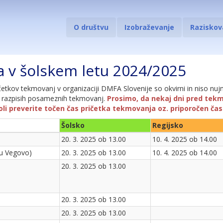
O društvu
Izobraževanje
Raziskov
 v šolskem letu 2024/2025
četkov tekmovanj v organizaciji DMFA Slovenije so okvirni in niso nu
 v razpisih posameznih tekmovanj.
Prosimo, da nekaj dni pred tek
šoli preverite točen čas pričetka tekmovanja oz. priporočen ča
Šolsko
Regijsko
20. 3. 2025 ob 13.00
10. 4. 2025 ob 14.00
u Vegovo)
20. 3. 2025 ob 13.00
10. 4. 2025 ob 14.00
20. 3. 2025 ob 13.00
20. 3. 2025 ob 13.00
20. 3. 2025 ob 13.00