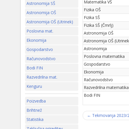
Matematika VŠ
Astronomija SŠ
Fizika OŠ
Astronomija OŠ
Fizika SŠ
Astronomija OŠ (Utrinek)
Fizika SŠ (Čmrlj)
Poslovna mat.
Astronomija OŠ
Ekonomija
Astronomija OŠ (Utrinek
Astronomija
Gospodarstvo
Poslovna matematika
Računovodstvo
Gospodarstvo
Bodi FIN
Ekonomija
Razvedrilna mat.
Računovodstvo
Kenguru
Razvedrilna matematika
Bodi FIN
Poizvedba
Brihtnež
← Tekmovanja 2023/
Statistika
Zaključna prireditev