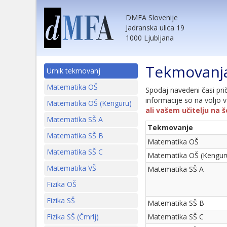
DMFA Slovenije
Jadranska ulica 19
1000 Ljubljana
Tekmovanja
Urnik tekmovanj
Matematika OŠ
Spodaj navedeni časi pri
informacije so na voljo
Matematika OŠ (Kenguru)
ali vašem učitelju na 
Matematika SŠ A
Tekmovanje
Matematika SŠ B
Matematika OŠ
Matematika SŠ C
Matematika OŠ (Kengur
Matematika VŠ
Matematika SŠ A
Fizika OŠ
Fizika SŠ
Matematika SŠ B
Fizika SŠ (Čmrlj)
Matematika SŠ C